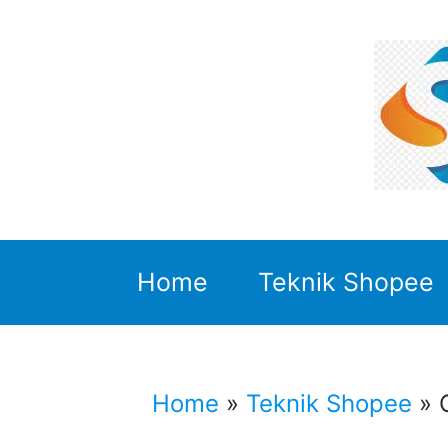
Skip
to
content
Home
Teknik Shopee
Home
»
Teknik Shopee
»