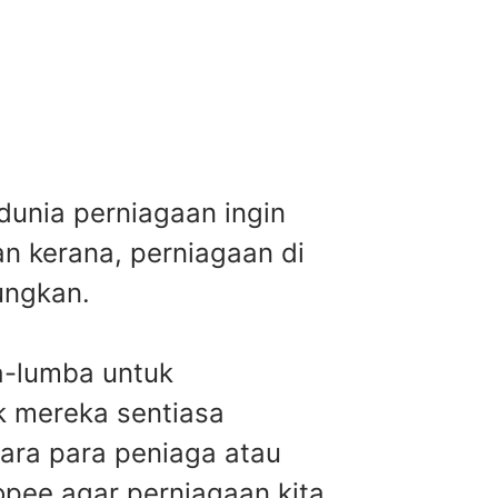
dunia perniagaan ingin
an kerana, perniagaan di
ungkan.
a-lumba untuk
k mereka sentiasa
tara para peniaga atau
opee agar perniagaan kita