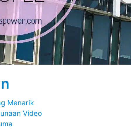
an
g Menarik
unaan Video
cuma